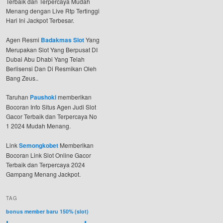
Terbaik dan Terpercaya Mudah
Menang dengan Live Rtp Tertinggi
Hari Ini Jackpot Terbesar.
Agen Resmi
Badakmas Slot
Yang
Merupakan Slot Yang Berpusat DI
Dubai Abu Dhabi Yang Telah
Berlisensi Dan Di Resmikan Oleh
Bang Zeus..
Taruhan
Paushoki
memberikan
Bocoran Info Situs Agen Judi Slot
Gacor Terbaik dan Terpercaya No
1 2024 Mudah Menang.
Link
Semongkobet
Memberikan
Bocoran Link Slot Online Gacor
Terbaik dan Terpercaya 2024
Gampang Menang Jackpot.
TAG
bonus member baru 150% (slot)