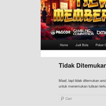
Menu
Home
Judi Bola
Poker O
utama
Tidak Ditemuka
Maaf, tapi tidak ditemukan ar
untuk menemukan tulisan terka
Cari