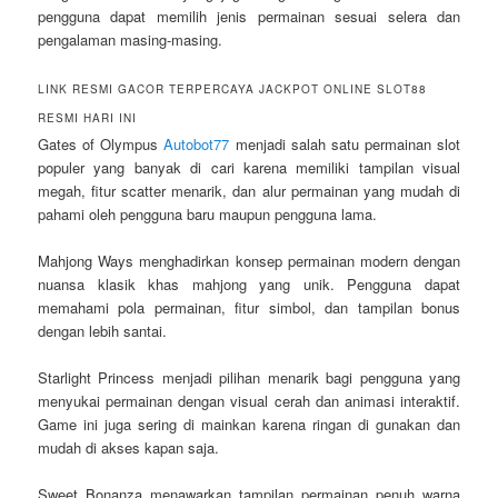
pengguna dapat memilih jenis permainan sesuai selera dan
pengalaman masing-masing.
LINK RESMI GACOR TERPERCAYA JACKPOT ONLINE SLOT88
RESMI HARI INI
Gates of Olympus
Autobot77
menjadi salah satu permainan slot
populer yang banyak di cari karena memiliki tampilan visual
megah, fitur scatter menarik, dan alur permainan yang mudah di
pahami oleh pengguna baru maupun pengguna lama.
Mahjong Ways menghadirkan konsep permainan modern dengan
nuansa klasik khas mahjong yang unik. Pengguna dapat
memahami pola permainan, fitur simbol, dan tampilan bonus
dengan lebih santai.
Starlight Princess menjadi pilihan menarik bagi pengguna yang
menyukai permainan dengan visual cerah dan animasi interaktif.
Game ini juga sering di mainkan karena ringan di gunakan dan
mudah di akses kapan saja.
Sweet Bonanza menawarkan tampilan permainan penuh warna