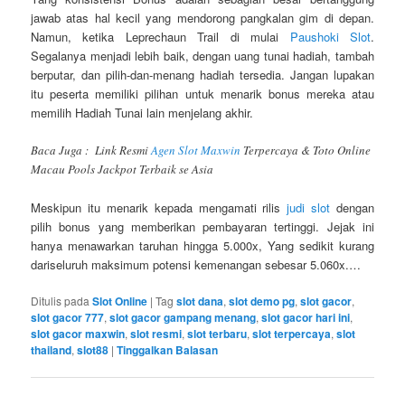
jawab atas hal kecil yang mendorong pangkalan gim di depan.
Namun, ketika Leprechaun Trail di mulai
Paushoki Slot
.
Segalanya menjadi lebih baik, dengan uang tunai hadiah, tambah
berputar, dan pilih-dan-menang hadiah tersedia. Jangan lupakan
itu peserta memiliki pilihan untuk menarik bonus mereka atau
memilih Hadiah Tunai lain menjelang akhir.
Baca Juga : Link Resmi
Agen Slot Maxwin
Terpercaya & Toto Online
Macau Pools Jackpot Terbaik se Asia
Meskipun itu menarik kepada mengamati rilis
judi slot
dengan
pilih bonus yang memberikan pembayaran tertinggi. Jejak ini
hanya menawarkan taruhan hingga 5.000x, Yang sedikit kurang
dariseluruh maksimum potensi kemenangan sebesar 5.060x.…
Ditulis pada
Slot Online
|
Tag
slot dana
,
slot demo pg
,
slot gacor
,
slot gacor 777
,
slot gacor gampang menang
,
slot gacor hari ini
,
slot gacor maxwin
,
slot resmi
,
slot terbaru
,
slot terpercaya
,
slot
thailand
,
slot88
|
Tinggalkan Balasan