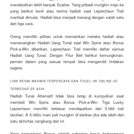
mendaratkan lebih banyak Scatter. Yang pribadi mungkin maju ke
yang berikut level atau terima hadiah saat Leprechaun Trail
manfaat dimulai. Hadiah bisa menjadi menang dengan salah satu
dari tiga cara.
Orang memiliki pilihan untuk memainkan mereka hadiah atau
memenangkan Hadiah Uang Tunai saat Win Spins atau Bonus
Pick-a-Win diberikan. Leprechaun Trail memiliki daftar semua
Hadiah Uang Tunai. Dengan Fitur Beli berikut kemungkinan,
pemain dalam yang sesuai tempat bisa mengambil tindakan
segera.
LINK RESMI MAXWIN TERPERCAYA DAN TOGEL HK ONLINE 4D
TERBESAR SE ASIA
Hadiah Tunai Alternatif tidak bisa tetap di kumpulkan saat
membeli Win Spins atau Bonus Pick-a-Win. Tiga Lucky
Leprechaun memiliki terbesar mendapatkan dari 5.060 kali
taruhan. A 5.060x main judi mungkin di berikan jika ada lebih dari
satu aktivitas cangkang dari ini.
Yang konsistensi Bonus adalah sebagian besar bertanggung