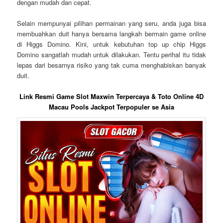
dengan mudah dan cepat.
Selain mempunyai pilihan permainan yang seru, anda juga bisa
membuahkan duit hanya bersama langkah bermain game online
di Higgs Domino. Kini, untuk kebutuhan top up chip Higgs
Domino sangatlah mudah untuk dilakukan. Tentu perihal itu tidak
lepas dari besarnya risiko yang tak cuma menghabiskan banyak
duit.
Link Resmi Game Slot Maxwin Terpercaya & Toto Online 4D
Macau Pools Jackpot Terpopuler se Asia