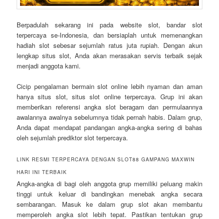
Berpadulah sekarang ini pada website slot, bandar slot
terpercaya se-Indonesia, dan bersiaplah untuk memenangkan
hadiah slot sebesar sejumlah ratus juta rupiah. Dengan akun
lengkap situs slot, Anda akan merasakan servis terbaik sejak
menjadi anggota kami.
Cicip pengalaman bermain slot online lebih nyaman dan aman
hanya situs slot, situs slot online terpercaya. Grup ini akan
memberikan referensi angka slot beragam dan permulaannya
awalannya awalnya sebelumnya tidak pernah habis. Dalam grup,
Anda dapat mendapat pandangan angka-angka sering di bahas
oleh sejumlah prediktor slot terpercaya.
LINK RESMI TERPERCAYA DENGAN SLOT88 GAMPANG MAXWIN
HARI INI TERBAIK
Angka-angka di bagi oleh anggota grup memiliki peluang makin
tinggi untuk keluar di bandingkan menebak angka secara
sembarangan. Masuk ke dalam grup slot akan membantu
memperoleh angka slot lebih tepat. Pastikan tentukan grup