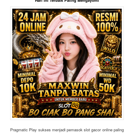
Hari Ini Terbaik Paling Mengayomi
Pragmatic Play sukses menjadi pemasok slot gacor online paling