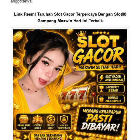
anggotanya.
Link Resmi Taruhan Slot Gacor Terpercaya Dengan Slot88
Gampang Maxwin Hari Ini Terbaik