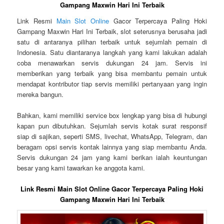
Gampang Maxwin Hari Ini Terbaik
Link Resmi
Main Slot Online
Gacor Terpercaya Paling Hoki
Gampang Maxwin Hari Ini Terbaik, slot seterusnya berusaha jadi
satu di antaranya pilihan terbaik untuk sejumlah pemain di
Indonesia. Satu diantaranya langkah yang kami lakukan adalah
coba menawarkan servis dukungan 24 jam. Servis ini
memberikan yang terbaik yang bisa membantu pemain untuk
mendapat kontributor tiap servis memiliki pertanyaan yang ingin
mereka bangun.
Bahkan, kami memiliki service box lengkap yang bisa di hubungi
kapan pun dibutuhkan. Sejumlah servis kotak surat responsif
siap di sajikan, seperti SMS, livechat, WhatsApp, Telegram, dan
beragam opsi servis kontak lainnya yang siap membantu Anda.
Servis dukungan 24 jam yang kami berikan ialah keuntungan
besar yang kami tawarkan ke anggota kami.
Link Resmi Main Slot Online Gacor Terpercaya Paling Hoki
Gampang Maxwin Hari Ini Terbaik