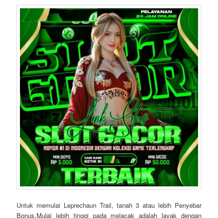
Untuk memulai Leprechaun Trail, tanah 3 atau lebih Penyebar
Bonus.Mulai lebih tinggi pada melacak adalah layak dengan