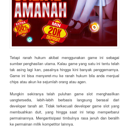
Tetapi ranah hukum akibat menggunakan game ini sebagai
sumber penghasilan utama. Kalau game yang satu ini tentu telah
tak asing lagi kan, pasalnya hingga kini banyak penggemarnya.
Game ini bisa menyeret-mu ke ranah hukum bila anda menjual
chips atau akun ke sejumlah orang atau agen.
Mungkin sekiranya telah puluhan game slot menghasilkan
uangtersedia, lebih-lebih berbasis langsung berasal dari
developer tanah air. Tidak terkecuali developer game slot yang
membuahkan duit, yang hingga saat ini tetap memperbarui
permainannya. Mengantisipasi timbulnya rasa jenuh dan beralih
ke permainan milik kompetitor lainnya.