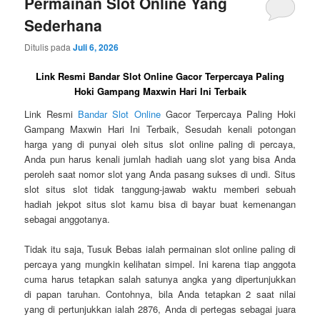
Permainan Slot Online Yang
Sederhana
Ditulis pada
Juli 6, 2026
Link Resmi Bandar Slot Online Gacor Terpercaya Paling
Hoki Gampang Maxwin Hari Ini Terbaik
Link Resmi
Bandar Slot Online
Gacor Terpercaya Paling Hoki
Gampang Maxwin Hari Ini Terbaik, Sesudah kenali potongan
harga yang di punyai oleh situs slot online paling di percaya,
Anda pun harus kenali jumlah hadiah uang slot yang bisa Anda
peroleh saat nomor slot yang Anda pasang sukses di undi. Situs
slot situs slot tidak tanggung-jawab waktu memberi sebuah
hadiah jekpot situs slot kamu bisa di bayar buat kemenangan
sebagai anggotanya.
Tidak itu saja, Tusuk Bebas ialah permainan slot online paling di
percaya yang mungkin kelihatan simpel. Ini karena tiap anggota
cuma harus tetapkan salah satunya angka yang dipertunjukkan
di papan taruhan. Contohnya, bila Anda tetapkan 2 saat nilai
yang di pertunjukkan ialah 2876, Anda di pertegas sebagai juara