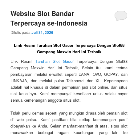
Website Slot Bandar
Terpercaya se-Indonesia
Ditulis pada
Juli 31, 2026
Link Resmi Taruhan Slot Gacor Terpercaya Dengan Slot88
Gampang Maxwin Hari Ini Terbaik
Link Resmi
Taruhan Slot Gacor
Terpercaya Dengan Slot88
Gampang Maxwin Hari Ini Terbaik, Selain itu, kami terima
pembayaran melalui e-wallet seperti DANA, OVO, GOPAY, dan
LINKAJA, dan melalui pulsa Telkomsel dan XL. Kepercayaan
adalah hal khusus di dalam permainan judi slot online, dan situs
slot kenalinya. Kami mempunyai kesetiaan untuk selalu bayar
semua kemenangan anggota situs slot.
Tidak perlu cemas seperti yang mungkin dirasa oleh pemain slot
di web palsu. Kami pastikan bila setiap kemenangan pasti
dibayarkan ke Anda. Selain manfaat-manfaat di atas, situs slot
menawarkan berbagai ragam keuntungan yang lain ke