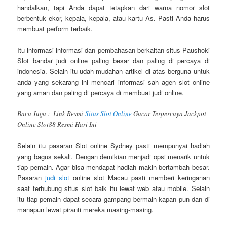
handalkan, tapi Anda dapat tetapkan dari warna nomor slot
berbentuk ekor, kepala, kepala, atau kartu As. Pasti Anda harus
membuat perform terbaik.
Itu informasi-informasi dan pembahasan berkaitan situs Paushoki
Slot bandar judi online paling besar dan paling di percaya di
indonesia. Selain itu udah-mudahan artikel di atas berguna untuk
anda yang sekarang ini mencari informasi sah agen slot online
yang aman dan paling di percaya di membuat judi online.
Baca Juga : Link Resmi
Situs Slot Online
Gacor Terpercaya Jackpot
Online Slot88 Resmi Hari Ini
Selain itu pasaran Slot online Sydney pasti mempunyai hadiah
yang bagus sekali. Dengan demikian menjadi opsi menarik untuk
tiap pemain. Agar bisa mendapat hadiah makin bertambah besar.
Pasaran
judi slot
online slot Macau pasti memberi keringanan
saat terhubung situs slot baik itu lewat web atau mobile. Selain
itu tiap pemain dapat secara gampang bermain kapan pun dan di
manapun lewat piranti mereka masing-masing.