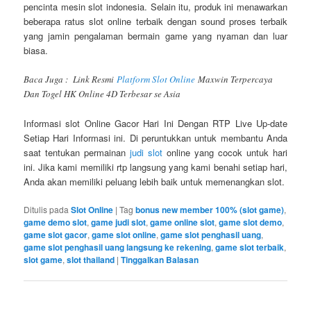
pencinta mesin slot indonesia. Selain itu, produk ini menawarkan
beberapa ratus slot online terbaik dengan sound proses terbaik
yang jamin pengalaman bermain game yang nyaman dan luar
biasa.
Baca Juga : Link Resmi
Platform Slot Online
Maxwin Terpercaya
Dan Togel HK Online 4D Terbesar se Asia
Informasi slot Online Gacor Hari Ini Dengan RTP Live Up-date
Setiap Hari Informasi ini. Di peruntukkan untuk membantu Anda
saat tentukan permainan
judi slot
online yang cocok untuk hari
ini. Jika kami memiliki rtp langsung yang kami benahi setiap hari,
Anda akan memiliki peluang lebih baik untuk memenangkan slot.
Ditulis pada
Slot Online
|
Tag
bonus new member 100% (slot game)
,
game demo slot
,
game judi slot
,
game online slot
,
game slot demo
,
game slot gacor
,
game slot online
,
game slot penghasil uang
,
game slot penghasil uang langsung ke rekening
,
game slot terbaik
,
slot game
,
slot thailand
|
Tinggalkan Balasan