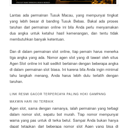
Lantas ada permainan Tusuk Macau, yang mempunyai tingkat
yang lebih besar di banding Tusuk Bebas. Bakal ada proses
taruhan dari permainan online ini bila Anda perlu menyamakan
dua angka untuk ketahui hasil kemenangan, dan tentu tidak
membutuhkan banyak ketentuan.
Dan di dalam permainan slot online, tiap pemain harus menerka
tiga angka yang ada. Nomor agen slot yang di tawari oleh situs
Agen Slot online ini kali sedikit berlainan dengan beberapa angka
di dalam permainan slot biasa. Ini karena bila Anda ingin minimal
tahu langkah menang, Anda harus lebih dulu terlatih dengan
taruhan.
LINK RESMI GACOR TERPERCAYA PALING HOKI GAMPANG
MAXWIN HARI INI TERBAIK
Agen slot, sama dengan namanya, ialah permainan yang terbagi
dalam nomor slot, sepatu bot murah. Tiap nomor mempunyai
warna yang pas untuk di terka betul. Sampai Anda bukan hanya
dapat tetapkan dari beberapa nomor slot Agen yang bisa di