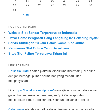
17
18
19
20
21
22
23
24
25
26
27
28
29
30
31
« Jul
POS-POS TERBARU
Website Slot Bandar Terpercaya se-Indonesia
Daftar Game Penghasil Uang Langsung Ke Rekening Nyata!
Servis Dukungan 24 Jam Dalam Game Slot Online
Permainan Slot Online Yang Sederhana
Situs Slot Paling Terpercaya Tahun Ini
LINK PARTNER
Betnesia Judol
adalah platform terbaik untuk bermain judi online
dengan berbagai pilihan permainan yang menarik dan
mengasyikkan.
Link
https://badakmas-vvip.com/
menyajikan situs toto slot online
gacor thailand resmi terbaru dengan rtp 97% jackpot dan
memberikan bonus terbesar untuk semua pemain slot online
Cakarnaga
adalah login situs slot online resmi yang menawarkan