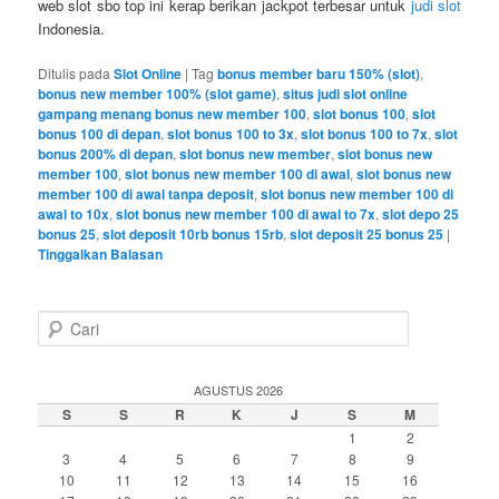
web slot sbo top ini kerap berikan jackpot terbesar untuk
judi slot
Indonesia.
Ditulis pada
Slot Online
|
Tag
bonus member baru 150% (slot)
,
bonus new member 100% (slot game)
,
situs judi slot online
gampang menang bonus new member 100
,
slot bonus 100
,
slot
bonus 100 di depan
,
slot bonus 100 to 3x
,
slot bonus 100 to 7x
,
slot
bonus 200% di depan
,
slot bonus new member
,
slot bonus new
member 100
,
slot bonus new member 100 di awal
,
slot bonus new
member 100 di awal tanpa deposit
,
slot bonus new member 100 di
awal to 10x
,
slot bonus new member 100 di awal to 7x
,
slot depo 25
bonus 25
,
slot deposit 10rb bonus 15rb
,
slot deposit 25 bonus 25
|
Tinggalkan Balasan
C
a
r
i
AGUSTUS 2026
S
S
R
K
J
S
M
1
2
3
4
5
6
7
8
9
10
11
12
13
14
15
16