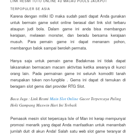
LINK RESMI TOTO ONLINE 4D MACAU POOLS JACKPOT
TERPOPULER SE ASIA
Karena dengan miliki ID maka sudah pasti dapat Anda gunakan
untuk bermain game selot online berasal dari link slot terbaru
ataupun judi bola. Dalam game ini anda bisa membangun
kerajaan, melawan monster, dan beradu bersama kerajaan
musuh. Para pemain game ini dapat menanam pohon,
membangun balok sampai beroleh permata.
Hanya saja untuk pemain game Badakmas ini tidak dapat
laksanakan bermacam macam aktivitas ketika areanya di kunci
orang lain. Pada permainan game ini seluruh komoditi tanah
merupakan token non-fungible . Gems ini dapat di temukan di
beragam slot gems dari provider RTG Slot.
Baca Juga : Link Resmi
Main Slot Online
Gacor Terpercaya Paling
Hoki Gampang Maxwin Hari Ini Terbaik
Pemasok mesin slot terpercaya Isle of Man ini kerap mempunyai
promosi menarik yang dapat Anda manfaatkan untuk menambah
jumlah duit di akun Anda! Salah satu web slot game teranyar di