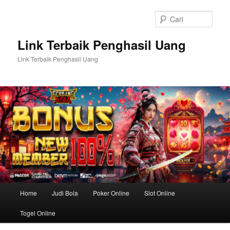
Langsung
Langsung
ke
ke
Cari
konten
konten
utama
sekunder
Link Terbaik Penghasil Uang
Link Terbaik Penghasil Uang
Menu
Home
Judi Bola
Poker Online
Slot Online
utama
Togel Online