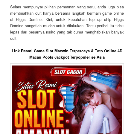
Selain mempunyai pilihan permainan yang seru, anda juga bisa
membuahkan duit hanya bersama langkah bermain game online
di Higgs Domino. Kini, untuk kebutuhan top up chip Higgs
Domino sangatlah mudah untuk dilakukan. Tentu perihal itu tidak
lepas dari besarnya risiko yang tak cuma menghabiskan banyak
duit.
Link Resmi Game Slot Maxwin Terpercaya & Toto Online 4D
Macau Pools Jackpot Terpopuler se Asia