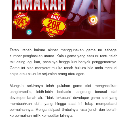
Tetapi ranah hukum akibat menggunakan game ini sebagai
sumber penghasilan utama. Kalau game yang satu ini tentu telah
tak asing lagi kan, pasalnya hingga kini banyak penggemarnya.
Game ini bisa menyeret-mu ke ranah hukum bila anda menjual
chips atau akun ke sejumlah orang atau agen.
Mungkin sekiranya telah puluhan game slot menghasilkan
uangtersedia, lebih-lebih berbasis langsung berasal dari
developer tanah air. Tidak terkecuali developer game slot yang
membuahkan duit, yang hingga saat ini tetap memperbarui
permainannya. Mengantisipasi timbulnya rasa jenuh dan beralih
ke permainan milik kompetitor lainnya.