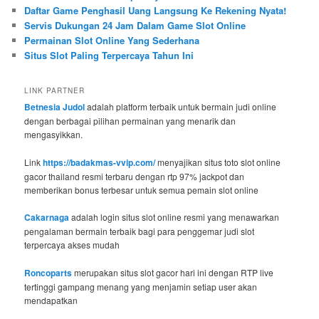
Daftar Game Penghasil Uang Langsung Ke Rekening Nyata!
Servis Dukungan 24 Jam Dalam Game Slot Online
Permainan Slot Online Yang Sederhana
Situs Slot Paling Terpercaya Tahun Ini
LINK PARTNER
Betnesia Judol
adalah platform terbaik untuk bermain judi online
dengan berbagai pilihan permainan yang menarik dan
mengasyikkan.
Link
https://badakmas-vvip.com/
menyajikan situs toto slot online
gacor thailand resmi terbaru dengan rtp 97% jackpot dan
memberikan bonus terbesar untuk semua pemain slot online
Cakarnaga
adalah login situs slot online resmi yang menawarkan
pengalaman bermain terbaik bagi para penggemar judi slot
terpercaya akses mudah
Roncoparts
merupakan situs slot gacor hari ini dengan RTP live
tertinggi gampang menang yang menjamin setiap user akan
mendapatkan