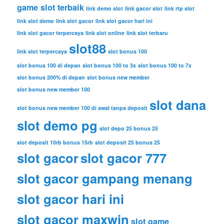
game slot terbaik
link demo slot
link gacor slot
link rtp slot
link slot demo
link slot gacor
link slot gacor hari ini
link slot gacor terpercaya
link slot online
link slot terbaru
slot88
link slot terpercaya
slot bonus 100
slot bonus 100 di depan
slot bonus 100 to 3x
slot bonus 100 to 7x
slot bonus 200% di depan
slot bonus new member
slot bonus new member 100
slot dana
slot bonus new member 100 di awal tanpa deposit
slot demo pg
slot depo 25 bonus 25
slot deposit 10rb bonus 15rb
slot deposit 25 bonus 25
slot gacor
slot gacor 777
slot gacor gampang menang
slot gacor hari ini
slot gacor maxwin
slot game