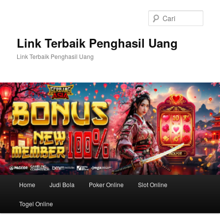
Langsung
Langsung
ke
ke
Cari
konten
konten
utama
sekunder
Link Terbaik Penghasil Uang
Link Terbaik Penghasil Uang
Menu
Home
Judi Bola
Poker Online
Slot Online
utama
Togel Online