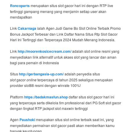
Roncoparts
merupakan situs slot gacor hari ini dengan RTP live
tertinggi gampang menang yang menjamin setiap user akan
mendapatkan
Link
Cakarnaga
ialah Agen Judi Game Bo Slot Online Terbaik Promo
Bonus Jackpot Terbesar dan Link Daftar Nama Situs Rtp Slot Gacor
Hari Ini Tertinggi dan Terpercaya 2024 Mudah Menang Indonesia.
Link
http://moorenkosicecream.com/
adalah slot online resmi yang
menyediakan link alternatif untuk akses slot yang lancar dan aman
bagi para pemain di Indonesia
Situs
http://gerbangasia-up.com/
adalah penyedia situs
slot
gacor
online
terpercaya di tahun 2025 sekaligus merupakan
provider slot88 resmi dengan winrate 100%!
Platform
https://badakmasfun.shop
daftar situs slot gacor hari ini
yang terpercaya serta dikelola tim professional dari PG Soft slot gacor
dengan tingkat RTP jackpot slot maxwin tertinggi
Agen
Paushoki
merupakan situs slot online terbaik saat ini, yang
menyediakan permainan slot gacor pasti akan memberikan kamu
banyak keuntungan.