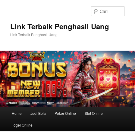
Langsung
Langsung
ke
ke
Cari
konten
konten
utama
sekunder
Link Terbaik Penghasil Uang
Link Terbaik Penghasil Uang
Menu
Home
Judi Bola
Poker Online
Slot Online
utama
Togel Online