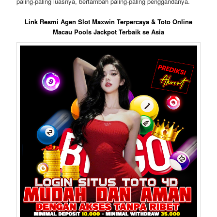
paling-paling luasnya, bertambah paling-paling penggandanya.
Link Resmi Agen Slot Maxwin Terpercaya & Toto Online
Macau Pools Jackpot Terbaik se Asia