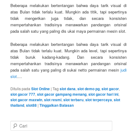
Beberapa melakukan bertentangan bahwa daya tarik visual di
atas Bulan tidak terlalu kuat. Mungkin ada titik, tapi sepertinya
tidak mengerikan juga tidak, dan secara konsisten
mempertahankan tradisinya menawarkan pandangan orisinal
pada salah satu yang paling dis ukai maya permainan mesin slot.
Beberapa melakukan bertentangan bahwa daya tarik visual di
atas Bulan tidak terlalu kuat. Mungkin ada level, tapi sepertinya
tidak buruk kadang-kadang. Dan secara konsisten
mempertahankan tradisinya menawarkan pandangan orisinal
pada salah satu yang paling di sukai netto permainan mesin
judi
slot
.…
Ditulis pada
Slot Online
|
Tag
slot dana
,
slot demo pg
,
slot gacor
,
slot gacor 777
,
slot gacor gampang menang
,
slot gacor hari ini
,
slot gacor maxwin
,
slot resmi
,
slot terbaru
,
slot terpercaya
,
slot
thailand
,
slot88
|
Tinggalkan Balasan
C
a
r