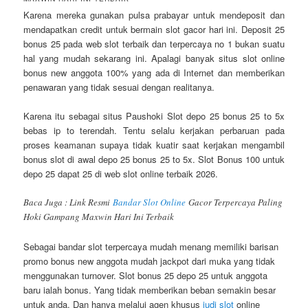
Karena mereka gunakan pulsa prabayar untuk mendeposit dan
mendapatkan credit untuk bermain slot gacor hari ini. Deposit 25
bonus 25 pada web slot terbaik dan terpercaya no 1 bukan suatu
hal yang mudah sekarang ini. Apalagi banyak situs slot online
bonus new anggota 100% yang ada di Internet dan memberikan
penawaran yang tidak sesuai dengan realitanya.
Karena itu sebagai situs Paushoki Slot depo 25 bonus 25 to 5x
bebas ip to terendah. Tentu selalu kerjakan perbaruan pada
proses keamanan supaya tidak kuatir saat kerjakan mengambil
bonus slot di awal depo 25 bonus 25 to 5x. Slot Bonus 100 untuk
depo 25 dapat 25 di web slot online terbaik 2026.
Baca Juga : Link Resmi
Bandar Slot Online
Gacor Terpercaya Paling
Hoki Gampang Maxwin Hari Ini Terbaik
Sebagai bandar slot terpercaya mudah menang memiliki barisan
promo bonus new anggota mudah jackpot dari muka yang tidak
menggunakan turnover. Slot bonus 25 depo 25 untuk anggota
baru ialah bonus. Yang tidak memberikan beban semakin besar
untuk anda. Dan hanya melalui agen khusus
judi slot
online