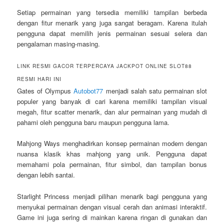
Setiap permainan yang tersedia memiliki tampilan berbeda
dengan fitur menarik yang juga sangat beragam. Karena itulah
pengguna dapat memilih jenis permainan sesuai selera dan
pengalaman masing-masing.
LINK RESMI GACOR TERPERCAYA JACKPOT ONLINE SLOT88
RESMI HARI INI
Gates of Olympus
Autobot77
menjadi salah satu permainan slot
populer yang banyak di cari karena memiliki tampilan visual
megah, fitur scatter menarik, dan alur permainan yang mudah di
pahami oleh pengguna baru maupun pengguna lama.
Mahjong Ways menghadirkan konsep permainan modern dengan
nuansa klasik khas mahjong yang unik. Pengguna dapat
memahami pola permainan, fitur simbol, dan tampilan bonus
dengan lebih santai.
Starlight Princess menjadi pilihan menarik bagi pengguna yang
menyukai permainan dengan visual cerah dan animasi interaktif.
Game ini juga sering di mainkan karena ringan di gunakan dan