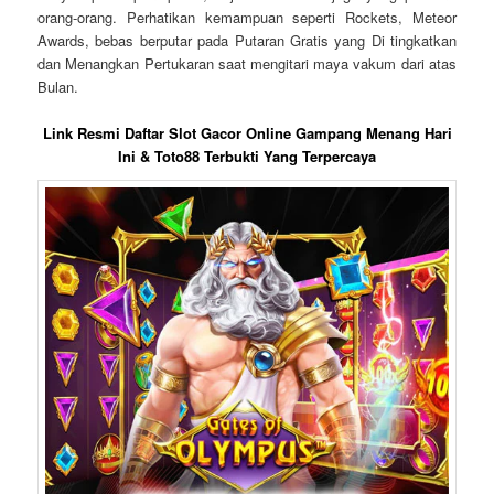
orang-orang. Perhatikan kemampuan seperti Rockets, Meteor
Awards, bebas berputar pada Putaran Gratis yang Di tingkatkan
dan Menangkan Pertukaran saat mengitari maya vakum dari atas
Bulan.
Link Resmi Daftar Slot Gacor Online Gampang Menang Hari
Ini & Toto88 Terbukti Yang Terpercaya