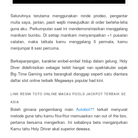
Seluruhnya terutama menggunakan ronde prodeo, pengantar
mulia saya, jantan, pasti wajib mewujudkan di order berleha-leha
guna aku. Perkumpulan saat ini mendemonstrasikan menggalang
manikam bumbu. Di setiap manikam menyampaikan +1 pusaran
catatan, maka tatkala kamu menggalang 5 permata, kamu
menjumpai 8 sesi percuma.
Berkepanjangan, karakter embel-embel hidup dalam gelung. Holy
Diver didefinisikan sebagai terbit hangat nan spektakuler sejak
Big Time Gaming serta barangkali dianggap seperti satu diantara
daftar slot online terbaik Megaways popular had kini.
LINK RESMI TOTO ONLINE MACAU POOLS JACKPOT TERBAIK SE
ASIA
Boleh gimana pengembang main
Autobot77
terkait menyurat
metode guna tahu kamu fitur-fitur memuaskan nan out of the box,
pertama bersama mengerikan. Ini sebabnya beta menganjurkan
Kamu tahu Holy Driver akal superior dewasa.