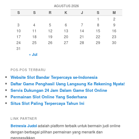
i
AGUSTUS 2026
S
S
R
K
J
S
M
1
2
3
4
5
6
7
8
9
10
11
12
13
14
15
16
17
18
19
20
21
22
23
24
25
26
27
28
29
30
31
« Jul
POS-POS TERBARU
Website Slot Bandar Terpercaya se-Indonesia
Daftar Game Penghasil Uang Langsung Ke Rekening Nyata!
Servis Dukungan 24 Jam Dalam Game Slot Online
Permainan Slot Online Yang Sederhana
Situs Slot Paling Terpercaya Tahun Ini
LINK PARTNER
Betnesia Judol
adalah platform terbaik untuk bermain judi online
dengan berbagai pilihan permainan yang menarik dan
mengasyikkan.