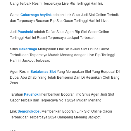
Uang Terbaik Resmi Terpercaya Live Rtp Tertinggi Hari Ini.
Game
Cakarnaga heylink
adalah Link Situs Judi Slot Online Terbaik
dan Terpercaya Bocoran Rtp Slot Gacor Tertinggi Hari Ini Live.
Judi
Paushoki
adalah Daftar Situs Agen Rtp Slot Gacor Online
Tertinggi Hari Ini Resmi Terpercaya Jackpot Terbesar.
Situs
Cakarnaga
Merupakan Link Situs Judi Slot Online Gacor
Terbaik dan Terpercaya Mudah Menang dengan Live Rtp Tertinggi
Hari Ini Jackpot Terbesar.
Agen Resmi
Badakmas Slot
Yang Merupakan Slot Yang Berpusat DI
Dubai Abu Dhabi Yang Telah Berlisensi Dan Di Resmikan Oleh Bang
Zeus..
Taruhan
Paushoki
memberikan Bocoran Info Situs Agen Judi Slot
Gacor Terbaik dan Terpercaya No 1 2024 Mudah Menang.
Link
Semongkobet
Memberikan Bocoran Link Slot Online Gacor
Terbaik dan Terpercaya 2024 Gampang Menang Jackpot.