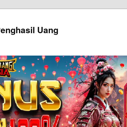
Penghasil Uang