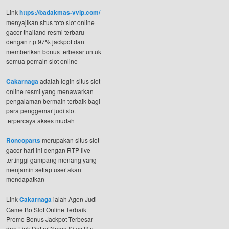
Link
https://badakmas-vvip.com/
menyajikan situs toto slot online
gacor thailand resmi terbaru
dengan rtp 97% jackpot dan
memberikan bonus terbesar untuk
semua pemain slot online
Cakarnaga
adalah login situs slot
online resmi yang menawarkan
pengalaman bermain terbaik bagi
para penggemar judi slot
terpercaya akses mudah
Roncoparts
merupakan situs slot
gacor hari ini dengan RTP live
tertinggi gampang menang yang
menjamin setiap user akan
mendapatkan
Link
Cakarnaga
ialah Agen Judi
Game Bo Slot Online Terbaik
Promo Bonus Jackpot Terbesar
dan Link Daftar Nama Situs Rtp