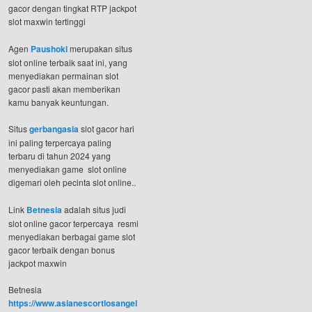
gacor dengan tingkat RTP jackpot
slot maxwin tertinggi
Agen
Paushoki
merupakan situs
slot online terbaik saat ini, yang
menyediakan permainan slot
gacor pasti akan memberikan
kamu banyak keuntungan.
Situs
gerbangasia
slot gacor hari
ini paling terpercaya paling
terbaru di tahun 2024 yang
menyediakan game slot online
digemari oleh pecinta slot online..
Link
Betnesia
adalah situs judi
slot online gacor terpercaya resmi
menyediakan berbagai game slot
gacor terbaik dengan bonus
jackpot maxwin
Betnesia
https://www.asianescortlosangel