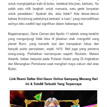
untuk menginjakkan kaki di bulan, terdekat kita jiran, berkata, “Itu
salah satu cilik langkah untuk manusia, satu gede lompatan
untuk peradaban.” Apakah dia, atau tidak? Ada desas-desus
bahwa Armstrong sebetulnya berkata” a tuan,” yang memodifikasi
aslinya teks sedikit tapi signifikan dalam beberapa hal.
Bagaimanapun, Gene Cernan dari Apollo 17 adalah orang terakhir
yang mengunjungi tidak bisa di jelaskan otak mengorbit sang
planet Bumi, yang menarik laut dan merupakan fokus dari
banyak puitis penciptaan, sejak 1972. Neil juga yang pertama
orang-orang. Perhatikan kemampuan seperti Rockets, Meteor
Awards, bebas berputar pada Putaran Gratis yang Di tingkatkan
dan Menangkan Pertukaran saat mengitari maya vakum dari atas
Bulan.
Link Resmi Daftar Slot Gacor Online Gampang Menang Hari
Ini & Toto88 Terbukti Yang Terpercaya