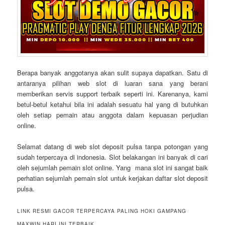
Berapa banyak anggotanya akan sulit supaya dapatkan. Satu di
antaranya pilihan web slot di luaran sana yang berani
memberikan servis support terbaik seperti ini. Karenanya, kami
betul-betul ketahui bila ini adalah sesuatu hal yang di butuhkan
oleh setiap pemain atau anggota dalam kepuasan perjudian
online.
Selamat datang di web slot deposit pulsa tanpa potongan yang
sudah terpercaya di indonesia. Slot belakangan ini banyak di cari
oleh sejumlah pemain slot online. Yang mana slot ini sangat baik
perhatian sejumlah pemain slot untuk kerjakan daftar slot deposit
pulsa.
LINK RESMI GACOR TERPERCAYA PALING HOKI GAMPANG
MAXWIN HARI INI TERBAIK