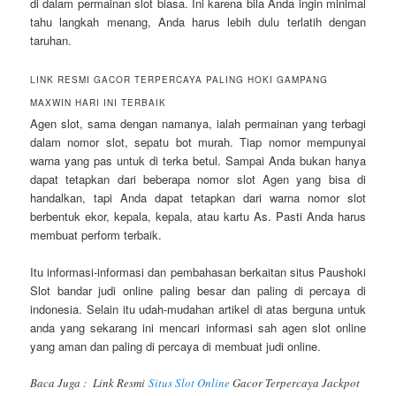
di dalam permainan slot biasa. Ini karena bila Anda ingin minimal
tahu langkah menang, Anda harus lebih dulu terlatih dengan
taruhan.
LINK RESMI GACOR TERPERCAYA PALING HOKI GAMPANG
MAXWIN HARI INI TERBAIK
Agen slot, sama dengan namanya, ialah permainan yang terbagi
dalam nomor slot, sepatu bot murah. Tiap nomor mempunyai
warna yang pas untuk di terka betul. Sampai Anda bukan hanya
dapat tetapkan dari beberapa nomor slot Agen yang bisa di
handalkan, tapi Anda dapat tetapkan dari warna nomor slot
berbentuk ekor, kepala, kepala, atau kartu As. Pasti Anda harus
membuat perform terbaik.
Itu informasi-informasi dan pembahasan berkaitan situs Paushoki
Slot bandar judi online paling besar dan paling di percaya di
indonesia. Selain itu udah-mudahan artikel di atas berguna untuk
anda yang sekarang ini mencari informasi sah agen slot online
yang aman dan paling di percaya di membuat judi online.
Baca Juga : Link Resmi
Situs Slot Online
Gacor Terpercaya Jackpot