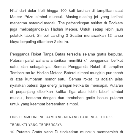
Nilai dari dolar trofi hingga 100 kali taruhan di tampilkan saat
Meteor Prize simbol muncul. Masing-masing jet yang terlihat
menerima asteroid medali. The perbandingan terlihat di Rockets
juga melipatgandakan Hadiah Meteor. Untuk setiap lebih jauh
pelatuk taburi, Simbol Landing 3 Scatter menawarkan 12 tanpa
biaya berpaling ditambah 2 ekstra.
Pengganda Roket Tanpa Batas tersedia selama gratis berputar.
Putaran paraf wahana antariksa memiliki x1 pengganda, berikut
satu, dan sebagainya. Semua Pengganda Roket di tampilan
Tambahkan ke Hadiah Meteor. Baterai simbol mungkin pun tanah
di atas kumparan nomor satu. Semua roket itu adalah jelas
nyalakan baterai tiga energi jaringan ketika itu mencapai. Putaran
di perpanjang diberikan ketika tiga atau lebih taburi simbol
muncul, bersama dengan dua tambahan gratis bonus putaran
untuk yang keempat berserakan simbol.
LINK RESMI ONLINE GAMPANG MENANG HARI INI & TOTO88
TERBUKTI YANG TERPERCAYA
12 Putaran Gratis yang Di tingkatkan mungkin memperoleh di