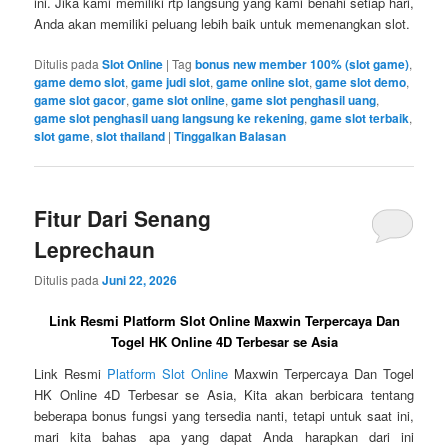
ini. Jika kami memiliki rtp langsung yang kami benahi setiap hari,
Anda akan memiliki peluang lebih baik untuk memenangkan slot.
Ditulis pada
Slot Online
|
Tag
bonus new member 100% (slot game)
,
game demo slot
,
game judi slot
,
game online slot
,
game slot demo
,
game slot gacor
,
game slot online
,
game slot penghasil uang
,
game slot penghasil uang langsung ke rekening
,
game slot terbaik
,
slot game
,
slot thailand
|
Tinggalkan Balasan
Fitur Dari Senang
Leprechaun
Ditulis pada
Juni 22, 2026
Link Resmi Platform Slot Online Maxwin Terpercaya Dan
Togel HK Online 4D Terbesar se Asia
Link Resmi
Platform Slot Online
Maxwin Terpercaya Dan Togel
HK Online 4D Terbesar se Asia, Kita akan berbicara tentang
beberapa bonus fungsi yang tersedia nanti, tetapi untuk saat ini,
mari kita bahas apa yang dapat Anda harapkan dari ini