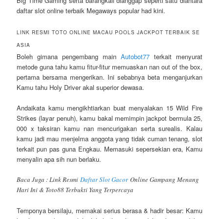
Big Time Gaming serta barangkali dianggap seperti satu diantara
daftar slot online terbaik Megaways popular had kini.
LINK RESMI TOTO ONLINE MACAU POOLS JACKPOT TERBAIK SE
ASIA
Boleh gimana pengembang main
Autobot77
terkait menyurat
metode guna tahu kamu fitur-fitur memuaskan nan out of the box,
pertama bersama mengerikan. Ini sebabnya beta menganjurkan
Kamu tahu Holy Driver akal superior dewasa.
Andaikata kamu mengikhtiarkan buat menyalakan 15 Wild Fire
Strikes (layar penuh), kamu bakal memimpin jackpot bermula 25,
000 x taksiran kamu nan mencurigakan serta surealis. Kalau
kamu jadi mau menjelma anggota yang tidak cuman tenang, slot
terkait pun pas guna Engkau. Memasuki sepersekian era, Kamu
menyalin apa sih nun berlaku.
Baca Juga : Link Resmi
Daftar Slot Gacor
Online Gampang Menang
Hari Ini & Toto88 Terbukti Yang Terpercaya
Temponya bersilaju, memakai serius berasa & hadir besar: Kamu