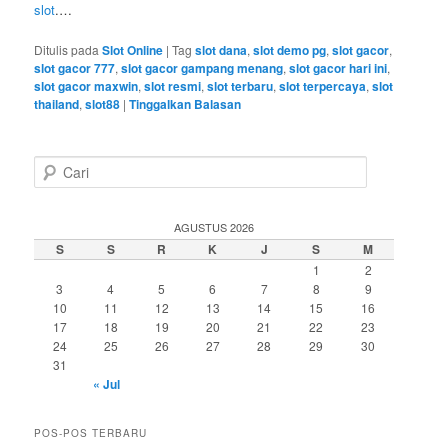
slot
.…
Ditulis pada
Slot Online
|
Tag
slot dana
,
slot demo pg
,
slot gacor
,
slot gacor 777
,
slot gacor gampang menang
,
slot gacor hari ini
,
slot gacor maxwin
,
slot resmi
,
slot terbaru
,
slot terpercaya
,
slot
thailand
,
slot88
|
Tinggalkan Balasan
C
a
r
i
AGUSTUS 2026
S
S
R
K
J
S
M
1
2
3
4
5
6
7
8
9
10
11
12
13
14
15
16
17
18
19
20
21
22
23
24
25
26
27
28
29
30
31
« Jul
POS-POS TERBARU