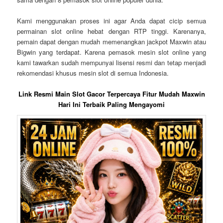
Kami menggunakan proses ini agar Anda dapat cicip semua
permainan slot online hebat dengan RTP tinggi. Karenanya,
pemain dapat dengan mudah memenangkan jackpot Maxwin atau
Bigwin yang terdapat. Karena pemasok mesin slot online yang
kami tawarkan sudah mempunyai lisensi resmi dan tetap menjadi
rekomendasi khusus mesin slot di semua Indonesia.
Link Resmi Main Slot Gacor Terpercaya Fitur Mudah Maxwin
Hari Ini Terbaik Paling Mengayomi