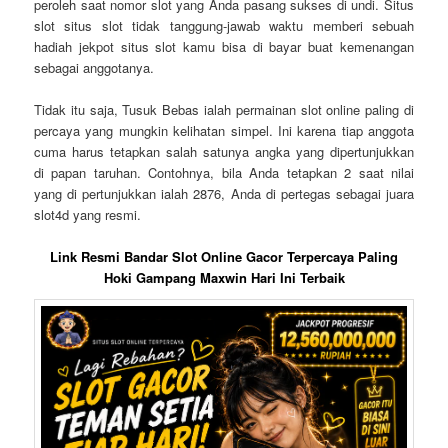
peroleh saat nomor slot yang Anda pasang sukses di undi. Situs
slot situs slot tidak tanggung-jawab waktu memberi sebuah
hadiah jekpot situs slot kamu bisa di bayar buat kemenangan
sebagai anggotanya.
Tidak itu saja, Tusuk Bebas ialah permainan slot online paling di
percaya yang mungkin kelihatan simpel. Ini karena tiap anggota
cuma harus tetapkan salah satunya angka yang dipertunjukkan
di papan taruhan. Contohnya, bila Anda tetapkan 2 saat nilai
yang di pertunjukkan ialah 2876, Anda di pertegas sebagai juara
slot4d yang resmi.
Link Resmi Bandar Slot Online Gacor Terpercaya Paling
Hoki Gampang Maxwin Hari Ini Terbaik