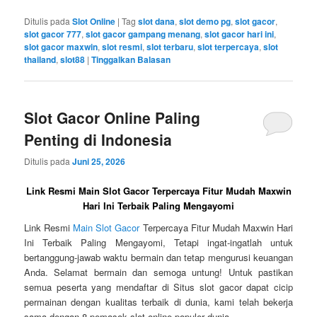
Ditulis pada
Slot Online
|
Tag
slot dana
,
slot demo pg
,
slot gacor
,
slot gacor 777
,
slot gacor gampang menang
,
slot gacor hari ini
,
slot gacor maxwin
,
slot resmi
,
slot terbaru
,
slot terpercaya
,
slot
thailand
,
slot88
|
Tinggalkan Balasan
Slot Gacor Online Paling
Penting di Indonesia
Ditulis pada
Juni 25, 2026
Link Resmi Main Slot Gacor Terpercaya Fitur Mudah Maxwin
Hari Ini Terbaik Paling Mengayomi
Link Resmi
Main Slot Gacor
Terpercaya Fitur Mudah Maxwin Hari
Ini Terbaik Paling Mengayomi, Tetapi ingat-ingatlah untuk
bertanggung-jawab waktu bermain dan tetap mengurusi keuangan
Anda. Selamat bermain dan semoga untung! Untuk pastikan
semua peserta yang mendaftar di Situs slot gacor dapat cicip
permainan dengan kualitas terbaik di dunia, kami telah bekerja
sama dengan 8 pemasok slot online populer dunia.