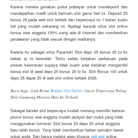
Karena mereka gunakan pulsa prabayar untuk mendeposit dan
mendapatkan credit untuk bermain slot gacor hari ini. Deposit 25
bonus 25 pada web slot terbaik dan terpercaya no 1 bukan suatu
hal yang mudah sekarang ini. Apalagi banyak situs slot online
bonus new anggota 100% yang ada di Internet dan memberikan
penawaran yang tidak sesuai dengan realitanya.
Karena itu sebagai situs Paushoki Slot depo 25 bonus 25 to 5x
bebas ip to terendah. Tentu selalu kerjakan perbaruan pada
proses keamanan supaya tidak kuatir saat kerjakan mengambil
bonus slot di awal depo 25 bonus 25 to 5x. Slot Bonus 100 untuk
depo 25 dapat 25 di web slot online terbaik 2026.
Baca Juga : Link Resmi
Bandar Slot Online
Gacor Terpercaya Paling
Hoki Gampang Maxwin Hari Ini Terbaik
Sebagai bandar slot terpercaya mudah menang memiliki barisan
promo bonus new anggota mudah jackpot dari muka yang tidak
menggunakan turnover. Slot bonus 25 depo 25 untuk anggota
baru ialah bonus. Yang tidak memberikan beban semakin besar
untuk anda. Dan hanya melalui agen khusus
judi slot
online