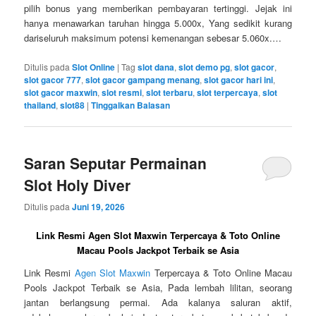
pilih bonus yang memberikan pembayaran tertinggi. Jejak ini
hanya menawarkan taruhan hingga 5.000x, Yang sedikit kurang
dariseluruh maksimum potensi kemenangan sebesar 5.060x.…
Ditulis pada
Slot Online
|
Tag
slot dana
,
slot demo pg
,
slot gacor
,
slot gacor 777
,
slot gacor gampang menang
,
slot gacor hari ini
,
slot gacor maxwin
,
slot resmi
,
slot terbaru
,
slot terpercaya
,
slot
thailand
,
slot88
|
Tinggalkan Balasan
Saran Seputar Permainan
Slot Holy Diver
Ditulis pada
Juni 19, 2026
Link Resmi Agen Slot Maxwin Terpercaya & Toto Online
Macau Pools Jackpot Terbaik se Asia
Link Resmi
Agen Slot Maxwin
Terpercaya & Toto Online Macau
Pools Jackpot Terbaik se Asia, Pada lembah lilitan, seorang
jantan berlangsung permai. Ada kalanya saluran aktif,