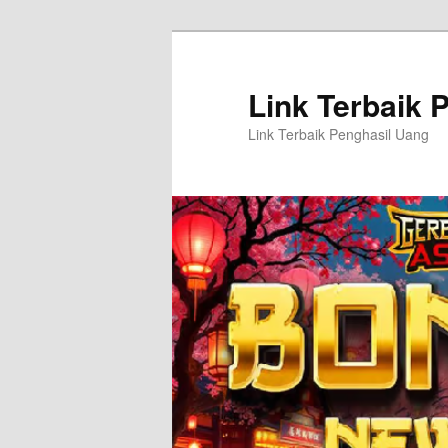
Langsung
Langsung
ke
ke
konten
konten
Link Terbaik 
utama
sekunder
Link Terbaik Penghasil Uang