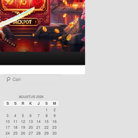
C
a
r
i
AGUSTUS 2026
S
S
R
K
J
S
M
1
2
3
4
5
6
7
8
9
10
11
12
13
14
15
16
17
18
19
20
21
22
23
24
25
26
27
28
29
30