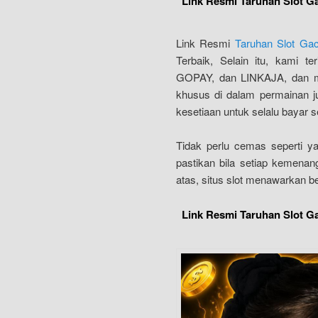
Link Resmi Taruhan Slot G
Link Resmi
Taruhan Slot Ga
Terbaik, Selain itu, kami t
GOPAY, dan LINKAJA, dan me
khusus di dalam permainan ju
kesetiaan untuk selalu bayar 
Tidak perlu cemas seperti y
pastikan bila setiap kemenan
atas, situs slot menawarkan b
Link Resmi Taruhan Slot G