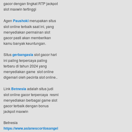
gacor dengan tingkat RTP jackpot
slot maxwin tertinggi
Agen
Paushoki
merupakan situs
slot online terbaik saat ini, yang
menyediakan permainan slot
gacor pasti akan memberikan
kamu banyak keuntungan.
Situs
gerbangasia
slot gacor hari
ini paling terpercaya paling
terbaru di tahun 2024 yang
menyediakan game slot online
digemari oleh pecinta slot online..
Link
Betnesia
adalah situs judi
slot online gacor terpercaya resmi
menyediakan berbagai game slot
gacor terbaik dengan bonus
jackpot maxwin
Betnesia
https://www.asianescortlosangel