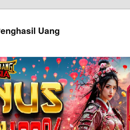
Penghasil Uang