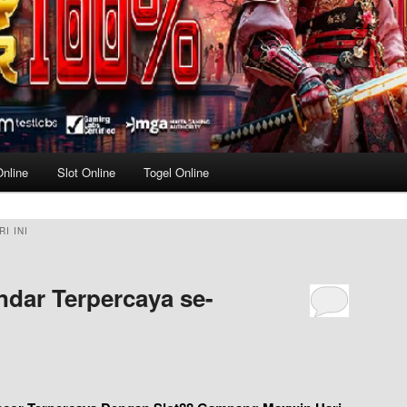
nline
Slot Online
Togel Online
I INI
ndar Terpercaya se-