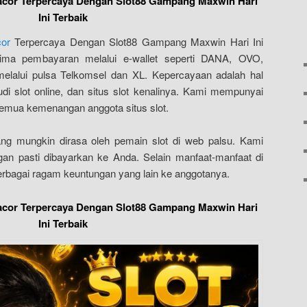
acor Terpercaya Dengan Slot88 Gampang Maxwin Hari
Ini Terbaik
cor
Terpercaya Dengan Slot88 Gampang Maxwin Hari Ini
erima pembayaran melalui e-wallet seperti DANA, OVO,
lalui pulsa Telkomsel dan XL. Kepercayaan adalah hal
di slot online, dan situs slot kenalinya. Kami mempunyai
semua kemenangan anggota situs slot.
ang mungkin dirasa oleh pemain slot di web palsu. Kami
gan pasti dibayarkan ke Anda. Selain manfaat-manfaat di
erbagai ragam keuntungan yang lain ke anggotanya.
acor Terpercaya Dengan Slot88 Gampang Maxwin Hari
Ini Terbaik